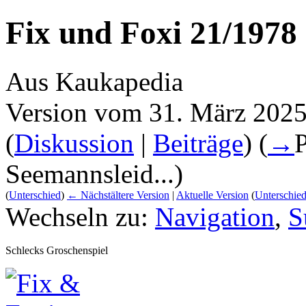
Fix und Foxi 21/1978
Aus Kaukapedia
Version vom 31. März 2025
(
Diskussion
|
Beiträge
)
(
→
P
Seemannsleid...
)
(
Unterschied
)
← Nächstältere Version
|
Aktuelle Version
(
Unterschie
Wechseln zu:
Navigation
,
S
Schlecks Groschenspiel