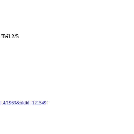
Teil 2/5
oxi_4/1969&oldid=121549
“