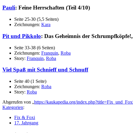
Pauli
: Feine Herrschaften (Teil 4/10)
Seite 25-30 (5,5 Seiten)
Zeichnungen:
Kara
Pit und Pikkolo
: Das Geheimnis der Schrumpfköpfe!, 
Seite 33-38 (6 Seiten)
Zeichnungen:
Franquin
,
Roba
Story:
Franquin
,
Roba
Viel Spaß mit Schnieff und Schnuff
Seite 40 (1 Seite)
Zeichnungen:
Roba
Story:
Roba
Abgerufen von „
https://kaukapedia.org/index.php?title=Fix_und_F
Kategorien
:
Fix & Foxi
17. Jahrgang