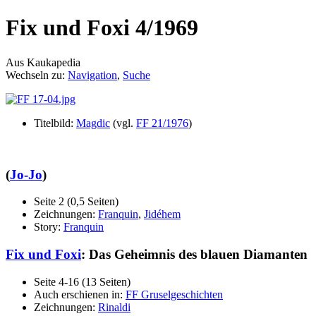
Fix und Foxi 4/1969
Aus Kaukapedia
Wechseln zu:
Navigation
,
Suche
Titelbild:
Magdic
(vgl.
FF 21/1976
)
(
Jo-Jo
)
Seite 2 (0,5 Seiten)
Zeichnungen:
Franquin
,
Jidéhem
Story:
Franquin
Fix und Foxi
: Das Geheimnis des blauen Diamanten
Seite 4-16 (13 Seiten)
Auch erschienen in:
FF Gruselgeschichten
Zeichnungen:
Rinaldi