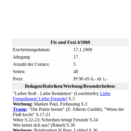
Fix und Foxi 4/1969
Erscheinungsdatum:
17.1.1969
Jahrgang:
17
Anzahl der Comics:
5
Seiten:
40
Preis:
Pf 90 öS 6,- sfr 1,-
Beilagen/Rubriken/Werbung/Besonderheiten:
"Lieber Rolf - Liebe Redaktion" (Leserbriefe);
Liebe
Freundinnen! Liebe Freunde!
S.3
Werbung
: Marken Paul, Freilassing S.3
Tramp
: "Die Prärie brennt" (Z: Alberto Giolitti), "Wenn der
Fluß kocht" S.17-21
Witze S.22-23; Schreiben bringt Freunde S.24
Wer kennt sich aus? (Rätsel) S.30
Werbung
: Briefmarken H.Brey, Lohhof S.30