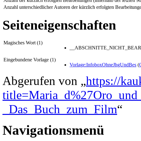
Anzahl der kürzlich erfolgten Bearbeitungen (innerhalb der letzten 9
Anzahl unterschiedlicher Autoren der kürzlich erfolgten Bearbeitung
Seiteneigenschaften
Magisches Wort (1)
__ABSCHNITTE_NICHT_BEAR
Eingebundene Vorlage (1)
Vorlage:InfoboxOhneJhgUndBes
(
Abgerufen von „
https://ka
title=Maria_d%27Oro_und
_Das_Buch_zum_Film
“
Navigationsmenü