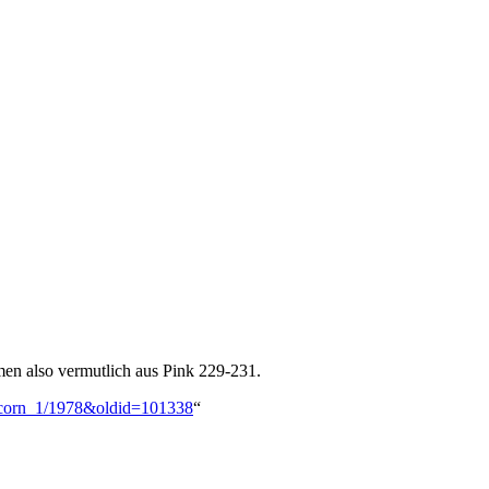
men also vermutlich aus Pink 229-231.
opcorn_1/1978&oldid=101338
“