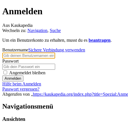
Anmelden
Aus Kaukapedia
Wechseln zu:
Navigation
,
Suche
Um ein Benutzerkonto zu erhalten, musst du es
beantragen
.
Benutzername
Sichere Verbindung verwenden
Passwort
Angemeldet bleiben
Anmelden
Hilfe beim Anmelden
Passwort vergessen?
Abgerufen von „
https://kaukapedia.org/index.php?title=Spezial:Anm
Navigationsmenü
Ansichten