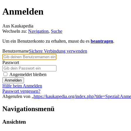
Anmelden
Aus Kaukapedia
Wechseln zu:
Navigation
,
Suche
Um ein Benutzerkonto zu erhalten, musst du es
beantragen
.
Benutzername
Sichere Verbindung verwenden
Passwort
Angemeldet bleiben
Anmelden
Hilfe beim Anmelden
Passwort vergessen?
Abgerufen von „
https://kaukapedia.org/index.php?title=Spezial:Anm
Navigationsmenü
Ansichten