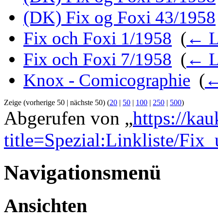
(DK) Fix og Foxi 43/1958
Fix och Foxi 1/1958
‎
(
← L
Fix och Foxi 7/1958
‎
(
← L
Knox - Comicographie
‎
(
←
Zeige (vorherige 50 | nächste 50) (
20
|
50
|
100
|
250
|
500
)
Abgerufen von „
https://ka
title=Spezial:Linkliste/Fi
Navigationsmenü
Ansichten