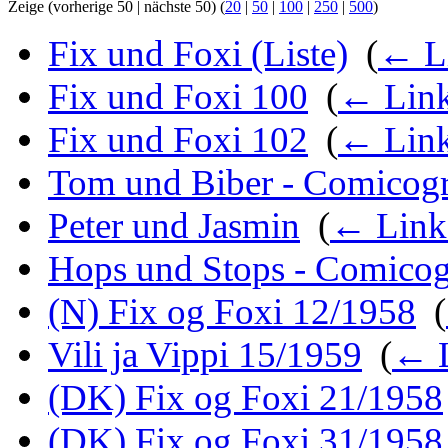
Zeige (vorherige 50 | nächste 50) (
20
|
50
|
100
|
250
|
500
)
Fix und Foxi (Liste)
‎
(
← L
Fix und Foxi 100
‎
(
← Lin
Fix und Foxi 102
‎
(
← Lin
Tom und Biber - Comicog
Peter und Jasmin
‎
(
← Link
Hops und Stops - Comicog
(N) Fix og Foxi 12/1958
‎
(
Vili ja Vippi 15/1959
‎
(
← 
(DK) Fix og Foxi 21/1958
(DK) Fix og Foxi 31/1958