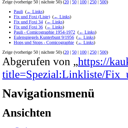
Zeige (vorherige 50 | nächste 50) (
20
|
50
|
100
|
250
|
500
)
Pauli
‎
(
← Links
)
Fix und Foxi (Liste)
‎
(
← Links
)
Fix und Foxi 34
‎
(
← Links
)
Fix und Foxi 36
‎
(
← Links
)
Pauli - Comicographie 1954-1972
‎
(
← Links
)
Eulenspiegels Kunterbunt 9/1956
‎
(
← Links
)
Hops und Stops - Comicographie
‎
(
← Links
)
Zeige (vorherige 50 | nächste 50) (
20
|
50
|
100
|
250
|
500
)
Abgerufen von „
https://ka
title=Spezial:Linkliste/Fi
Navigationsmenü
Ansichten