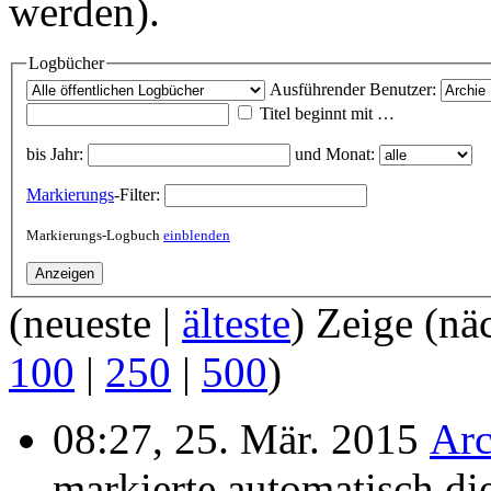
werden).
Logbücher
Ausführender Benutzer:
Titel beginnt mit …
bis Jahr:
und Monat:
Markierungs
-Filter:
Markierungs-Logbuch
einblenden
(neueste |
älteste
) Zeige (nä
100
|
250
|
500
)
08:27, 25. Mär. 2015
Arc
markierte automatisch di