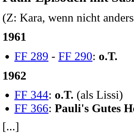
(Z: Kara, wenn nicht ander
1961
FF 289
-
FF 290
:
o.T.
1962
FF 344
:
o.T.
(als Lissi)
FF 366
:
Pauli's Gutes He
[...]