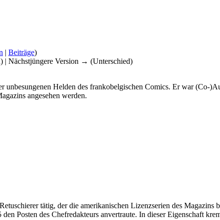
n
|
Beiträge
)
d) | Nächstjüngere Version → (Unterschied)
 der unbesungenen Helden des frankobelgischen Comics. Er war (Co-)A
 Magazins angesehen werden.
Retuschierer tätig, der die amerikanischen Lizenzserien des Magazins b
5 den Posten des Chefredakteurs anvertraute. In dieser Eigenschaft kr