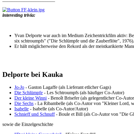
interesting trivia:
Yvan Delporte war auch im Medium Zeichentrickfilm aktiv: Be
six schtroumpfs" ("Die Schlümpfe und die Zauberflöte", 1976)
Er hält möglicherweise den Rekord als der meistkarikierte Man
Delporte bei Kauka
Jo-Jo
- Gaston Lagaffe (als Lieferant etlicher Gags)
Die Schlümpfe
- Les Schtroumpfs (als häufiger Co-Autor)
Der kleine Winni
- Benoît Brisefer (als gelegentlicher Co-Autor
Die Sechs
- La Ribambelle (als Co-Autor von "Kleiner Lord, 
Isabelle
- Isabelle (als Co-Autor/Autor)
Schnieff und Schnuff
- Boule et Bill (als Co-Autor von "Die G
sowie die Einzelgeschichte