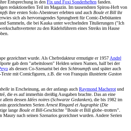
ihre Entsprechung in den
Fix und Foxi Sonderheften
fanden.
itigen redaktionellen Teil im Magazin. Im tausendsten Spirou-Heft von
mpfs
ihre ersten Solo-Abenteuer erlebten und auch
Boule et Bill
ihr
 erwies sich als hervorragendes Sprungbrett für Comic-Debütanten
 und Sammeln, die bei Kauka unter wechselnden Titulierungen ("Ich
erkschaftsvertreter zu den Rädelsführern eines Streiks im Hause
oben.
ape gezeichnet wurde. Als Chefredakteur ermutigte er 1957
André
lporte gab dem "arbeitslosen" Helden seinen Namen, half bei der
Peyo
als dessen Co-Szenarist bei den
Schtroumpfs
und später auch
-Texte mit Comicfiguren, z.B. die von Franquin illustrierte
Gaston
abelle
in Erscheinung, an der anfangs auch
Raymond Macherot
und
tré, die es auf immerhin dreißig Ausgaben brachte. Das an eine
r allem dessen
Idées noires
(
Schwarze Gedanken
), die bis 1982 im
annin gezeichneten Serien
Arnest Ringard et Augraphie
(
Die
zige lange
Boule et Bill
-Geschichte "Boule et Bill globe–trotters".
ain Maury nach seinen Szenarios gezeichnet wurden. Andere Serien