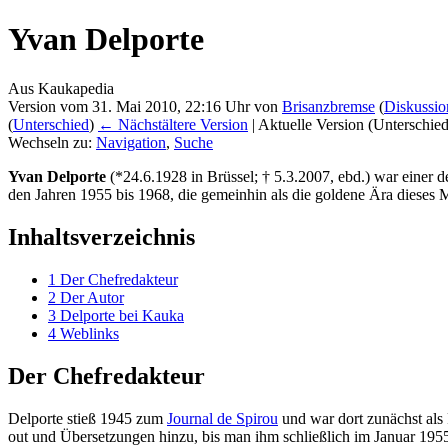
Yvan Delporte
Aus Kaukapedia
Version vom 31. Mai 2010, 22:16 Uhr von
Brisanzbremse
(
Diskussio
(
Unterschied
)
← Nächstältere Version
| Aktuelle Version (Unterschie
Wechseln zu:
Navigation
,
Suche
Yvan Delporte
(*24.6.1928 in Brüssel; † 5.3.2007, ebd.) war einer
den Jahren 1955 bis 1968, die gemeinhin als die goldene Ära dieses
Inhaltsverzeichnis
1
Der Chefredakteur
2
Der Autor
3
Delporte bei Kauka
4
Weblinks
Der Chefredakteur
Delporte stieß 1945 zum
Journal de Spirou
und war dort zunächst als 
out und Übersetzungen hinzu, bis man ihm schließlich im Januar 195