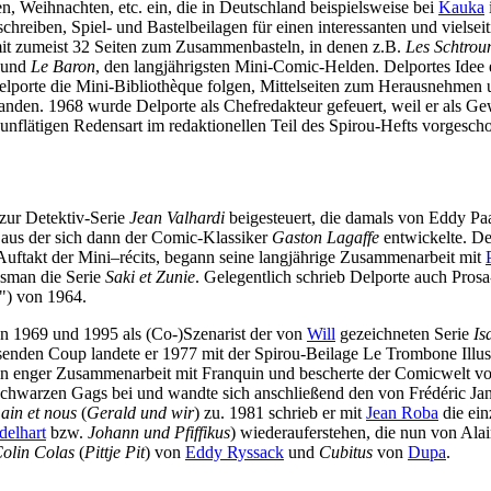
n, Weihnachten, etc. ein, die in Deutschland beispielsweise bei
Kauka
chreiben, Spiel- und Bastelbeilagen für einen interessanten und vielse
 mit zumeist 32 Seiten zum Zusammenbasteln, in denen z.B.
Les Schtrou
 und
Le Baron
, den langjährigsten Mini-Comic-Helden. Delportes Idee
Delporte die Mini-Bibliothèque folgen, Mittelseiten zum Herausnehmen
nden. 1968 wurde Delporte als Chefredakteur gefeuert, weil er als Gew
 unflätigen Redensart im redaktionellen Teil des Spirou-Hefts vorgesch
zur Detektiv-Serie
Jean Valhardi
beigesteuert, die damals von Eddy Pa
, aus der sich dann der Comic-Klassiker
Gaston Lagaffe
entwickelte. De
 Auftakt der Mini–récits, begann seine langjährige Zusammenarbeit mit
ausman die Serie
Saki et Zunie
. Gelegentlich schrieb Delporte auch Prosa
n") von 1964.
en 1969 und 1995 als (Co-)Szenarist der von
Will
gezeichneten Serie
Is
ssenden Coup landete er 1977 mit der Spirou-Beilage Le Trombone Illus
in enger Zusammenarbeit mit Franquin und bescherte der Comicwelt vo
iefschwarzen Gags bei und wandte sich anschließend den von Frédéric J
in et nous
(
Gerald und wir
) zu. 1981 schrieb er mit
Jean Roba
die ein
delhart
bzw.
Johann und Pfiffikus
) wiederauferstehen, die nun von Al
olin Colas
(
Pittje Pit
) von
Eddy Ryssack
und
Cubitus
von
Dupa
.