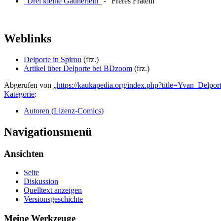
"Drei kleine Gaunerlein"
- "Frères Fratelli"
Weblinks
Delporte in Spirou
(frz.)
Artikel über Delporte bei BDzoom
(frz.)
Abgerufen von „
https://kaukapedia.org/index.php?title=Yvan_Delpo
Kategorie
:
Autoren (Lizenz-Comics)
Navigationsmenü
Ansichten
Seite
Diskussion
Quelltext anzeigen
Versionsgeschichte
Meine Werkzeuge