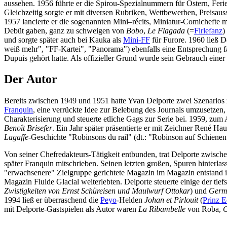
aussehen. 1956 führte er die Spirou-Spezialnummern für Ostern, Ferie
Gleichzeitig sorgte er mit diversen Rubriken, Wettbewerben, Preisauss
1957 lancierte er die sogenannten Mini–récits, Miniatur-Comichefte
Debüt gaben, ganz zu schweigen von
Bobo
,
Le Flagada
(=
Firlefanz
)
und sorgte später auch bei Kauka als
Mini-FF
für Furore. 1960 ließ 
weiß mehr", "FF-Kartei", "Panorama") ebenfalls eine Entsprechung fa
Dupuis gehört hatte. Als offizieller Grund wurde sein Gebrauch einer
Der Autor
Bereits zwischen 1949 und 1951 hatte Yvan Delporte zwei Szenarios 
Franquin
, eine verrückte Idee zur Belebung des Journals umzusetzen
Charakterisierung und steuerte etliche Gags zur Serie bei. 1959, zum
Benoît Brisefer
. Ein Jahr später präsentierte er mit Zeichner René H
Lagaffe
-Geschichte "Robinsons du rail" (dt.: "Robinson auf Schiene
Von seiner Chefredakteurs-Tätigkeit entbunden, trat Delporte zwisch
später Franquin mitschrieben. Seinen letzten großen, Spuren hinterla
"erwachsenere" Zielgruppe gerichtete Magazin im Magazin entstand 
Magazin Fluide Glacial weiterlebten. Delporte steuerte einige der t
Zwistigkeiten von Ernst Schüreisen und Maulwurf Ottokar
) und
Germa
1994 ließ er überraschend die
Peyo
-Helden
Johan et Pirlouit
(
Prinz E
mit Delporte-Gastspielen als Autor waren
La Ribambelle
von Roba,
C
______________________