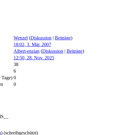
Wenzel
(
Diskussion
|
Beiträge
)
18:02, 3. Mär. 2007
Albert-enzian
(
Diskussion
|
Beiträge
)
12:50, 28. Nov. 2025
38
6
0 Tage)
0
en
0
S__
n
) (schreibgeschützt)