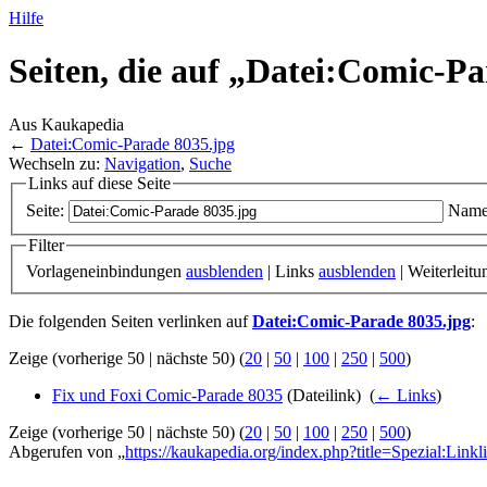
Hilfe
Seiten, die auf „Datei:Comic-Pa
Aus Kaukapedia
←
Datei:Comic-Parade 8035.jpg
Wechseln zu:
Navigation
,
Suche
Links auf diese Seite
Seite:
Name
Filter
Vorlageneinbindungen
ausblenden
| Links
ausblenden
| Weiterleit
Die folgenden Seiten verlinken auf
Datei:Comic-Parade 8035.jpg
:
Zeige (vorherige 50 | nächste 50) (
20
|
50
|
100
|
250
|
500
)
Fix und Foxi Comic-Parade 8035
(Dateilink) ‎
(
← Links
)
Zeige (vorherige 50 | nächste 50) (
20
|
50
|
100
|
250
|
500
)
Abgerufen von „
https://kaukapedia.org/index.php?title=Spezial:Link