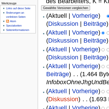
des Bearbeiters, K = 
Werkzeuge
Links auf diese Seite
Änderungen an
(Aktuell |
Vorherige
)
verlinkten Seiten
Atom
(
Diskussion
|
Beiträge
)
Spezialseiten
Seiten­informationen
(
Aktuell
|
Vorherige
)
(
Diskussion
|
Beiträge
)
(
Aktuell
|
Vorherige
)
(
Diskussion
|
Beiträge
)
(
Aktuell
|
Vorherige
)
Beiträge
)
‎
. .
(1.464 Byt
InfoboxOhneJhgUndBe
(
Aktuell
|
Vorherige
)
(
Diskussion
)
‎
. .
(1.693
(
Aktuell
|
Vorherige
)