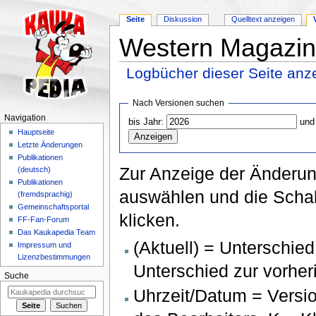
Seite
Diskussion
Quelltext anzeigen
Western Magazin:
Logbücher dieser Seite anz
Wechseln zu:
Navigation
,
Suche
Nach Versionen suchen
Navigation
bis Jahr:
und
Hauptseite
Letzte Änderungen
Publikationen
Zur Anzeige der Änderun
(deutsch)
Publikationen
auswählen und die Schal
(fremdsprachig)
Gemeinschaftsportal
klicken.
FF-Fan-Forum
Das Kaukapedia Team
(Aktuell) = Unterschied
Impressum und
Lizenzbestimmungen
Unterschied zur vorher
Suche
Uhrzeit/Datum = Versi