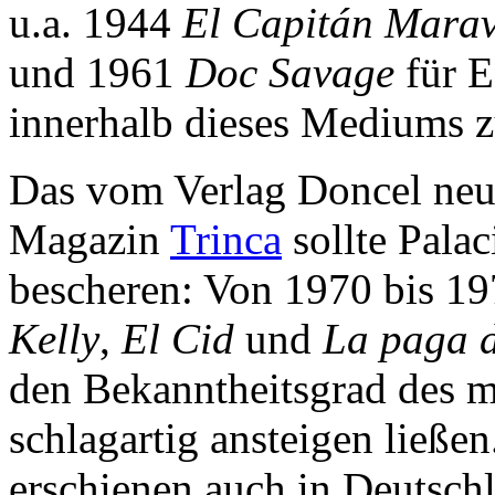
u.a. 1944
El Capitán Marav
und 1961
Doc Savage
für E
innerhalb dieses Mediums z
Das vom Verlag Doncel neu
Magazin
Trinca
sollte Pala
bescheren: Von 1970 bis 19
Kelly
,
El Cid
und
La paga d
den Bekanntheitsgrad des mi
schlagartig ansteigen ließe
erschienen auch in Deutsch