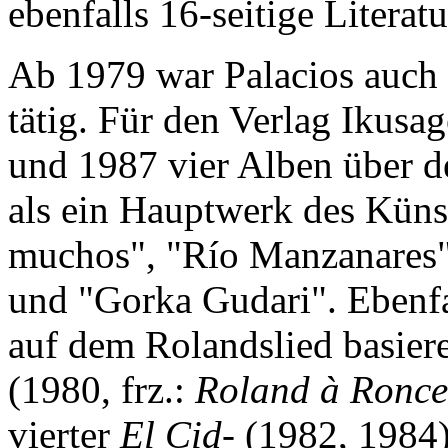
ebenfalls 16-seitige Litera
Ab 1979 war Palacios auch 
tätig. Für den Verlag Ikusag
und 1987 vier Alben über d
als ein Hauptwerk des Künst
muchos", "Río Manzanares"
und "Gorka Gudari". Ebenfal
auf dem Rolandslied basier
(1980, frz.:
Roland à Ronc
vierter
El Cid
- (1982, 1984)