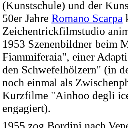
(Kunstschule) und der Kuns
50er Jahre
Romano Scarpa
k
Zeichentrickfilmstudio ani
1953 Szenenbildner beim M
Fiammiferaia", einer Adap
den Schwefelhölzern" (in d
noch einmal als Zwischenph
Kurzfilme "Ainhoo degli ic
engagiert).
1955 zog Bordini nach Venez