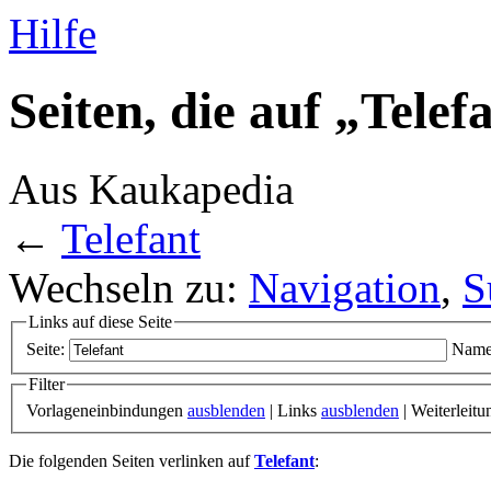
Hilfe
Seiten, die auf „Telef
Aus Kaukapedia
←
Telefant
Wechseln zu:
Navigation
,
S
Links auf diese Seite
Seite:
Name
Filter
Vorlageneinbindungen
ausblenden
| Links
ausblenden
| Weiterleit
Die folgenden Seiten verlinken auf
Telefant
: