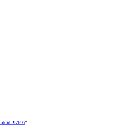
&oldid=97695
“