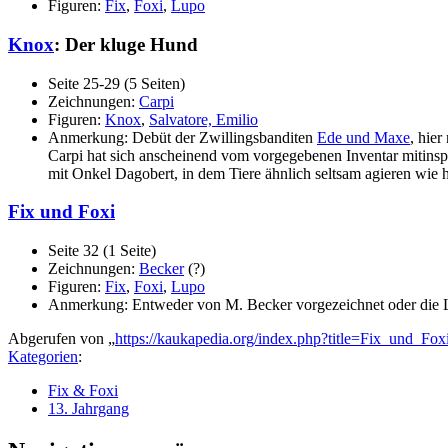
Figuren:
Fix
,
Foxi
,
Lupo
Knox
: Der kluge Hund
Seite 25-29 (5 Seiten)
Zeichnungen:
Carpi
Figuren:
Knox
,
Salvatore, Emilio
Anmerkung: Debüt der Zwillingsbanditen
Ede und Maxe
, hie
Carpi hat sich anscheinend vom vorgegebenen Inventar mitinsp
mit Onkel Dagobert, in dem Tiere ähnlich seltsam agieren wie 
Fix und Foxi
Seite 32 (1 Seite)
Zeichnungen:
Becker
(?)
Figuren:
Fix
,
Foxi
,
Lupo
Anmerkung: Entweder von M. Becker vorgezeichnet oder die L
Abgerufen von „
https://kaukapedia.org/index.php?title=Fix_und_F
Kategorien
:
Fix & Foxi
13. Jahrgang