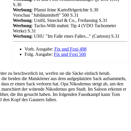
S.30
Werbung
: Pfanni feine Kartoffelgerichte S.30
Vorschau "Jubiläumsheft" 500 S.31
Werbung
: Unifil, Stoeckel & Co., Freilassing S.31
Werbung
: Tacho-Willi mahnt: Tip 4 (VDO Tachometer
Werke) S.31
Werbung
: UHU "Im Falle eines Falles..." (Cartoon) S.31
Vorh. Ausgabe:
Fix und Foxi 498
Folg. Ausgabe:
Fix und Foxi 500
ter zu beschwerlich ist, werfen sie die Säcke einfach herab.
d die beiden die Maiskörner aus dem aufgeplatzten Sack aufsammeln,
dass er einen Sack verloren hat. Opa Nikodemus steigt ab, um den
 marschiert der wütende Nikodemus gen Stadt. Im Saloon erkennt er
 Biber, die ihn gesucht haben. Im folgenden Faustkampf kann Tom
uf den Kopf des Gauners fallen.