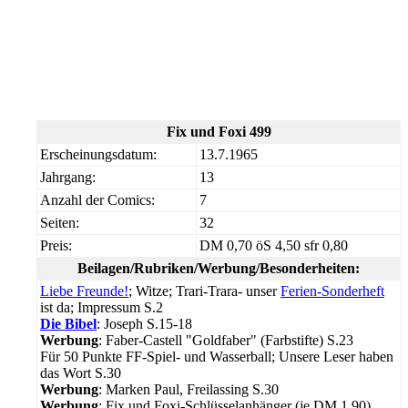
Fix und Foxi 499
Erscheinungsdatum:
13.7.1965
Jahrgang:
13
Anzahl der Comics:
7
Seiten:
32
Preis:
DM 0,70 öS 4,50 sfr 0,80
Beilagen/Rubriken/Werbung/Besonderheiten:
Liebe Freunde!
; Witze; Trari-Trara- unser
Ferien-Sonderheft
ist da; Impressum S.2
Die Bibel
: Joseph S.15-18
Werbung
: Faber-Castell "Goldfaber" (Farbstifte) S.23
Für 50 Punkte FF-Spiel- und Wasserball; Unsere Leser haben
das Wort S.30
Werbung
: Marken Paul, Freilassing S.30
Werbung
: Fix und Foxi-Schlüsselanhänger (je DM 1,90)