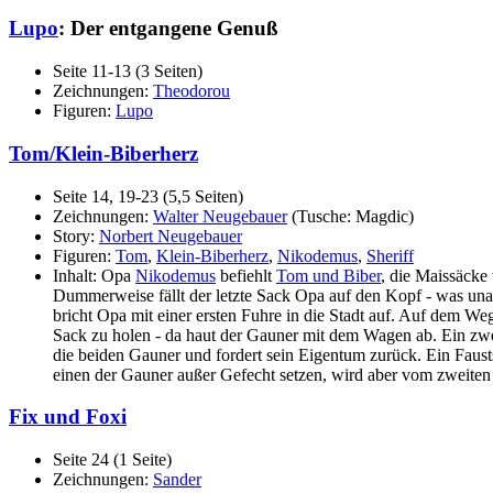
Lupo
: Der entgangene Genuß
Seite 11-13 (3 Seiten)
Zeichnungen:
Theodorou
Figuren:
Lupo
Tom/Klein-Biberherz
Seite 14, 19-23 (5,5 Seiten)
Zeichnungen:
Walter Neugebauer
(Tusche: Magdic)
Story:
Norbert Neugebauer
Figuren:
Tom
,
Klein-Biberherz
,
Nikodemus
,
Sheriff
Inhalt: Opa
Nikodemus
befiehlt
Tom und Biber
, die Maissäcke
Dummerweise fällt der letzte Sack Opa auf den Kopf - was una
bricht Opa mit einer ersten Fuhre in die Stadt auf. Auf dem 
Sack zu holen - da haut der Gauner mit dem Wagen ab. Ein zwe
die beiden Gauner und fordert sein Eigentum zurück. Ein Faust
einen der Gauner außer Gefecht setzen, wird aber vom zweiten n
Fix und Foxi
Seite 24 (1 Seite)
Zeichnungen:
Sander