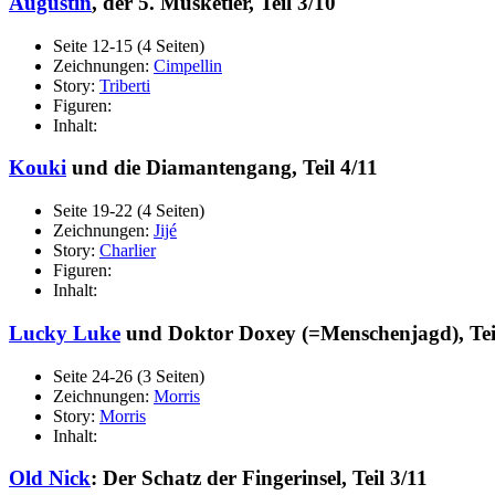
Augustin
, der 5. Musketier, Teil 3/10
Seite 12-15 (4 Seiten)
Zeichnungen:
Cimpellin
Story:
Triberti
Figuren:
Inhalt:
Kouki
und die Diamantengang, Teil 4/11
Seite 19-22 (4 Seiten)
Zeichnungen:
Jijé
Story:
Charlier
Figuren:
Inhalt:
Lucky Luke
und Doktor Doxey (=Menschenjagd), Tei
Seite 24-26 (3 Seiten)
Zeichnungen:
Morris
Story:
Morris
Inhalt:
Old Nick
: Der Schatz der Fingerinsel, Teil 3/11