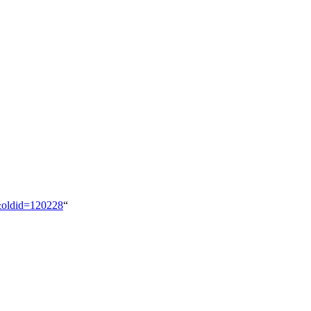
5&oldid=120228
“