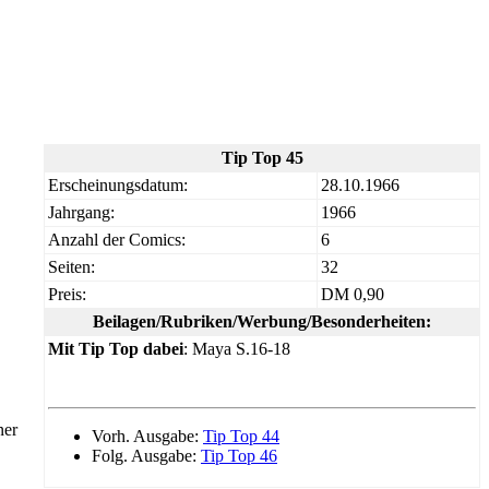
Tip Top 45
Erscheinungsdatum:
28.10.1966
Jahrgang:
1966
Anzahl der Comics:
6
Seiten:
32
Preis:
DM 0,90
Beilagen/Rubriken/Werbung/Besonderheiten:
Mit Tip Top dabei
: Maya S.16-18
ner
Vorh. Ausgabe:
Tip Top 44
Folg. Ausgabe:
Tip Top 46