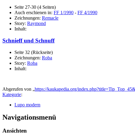
Seite 27-30 (4 Seiten)
Auch erschienen in:
FF 1/1990
-
FF 4/1990
Zeichnungen:
Remacle
Story:
Raymond
Inhalt:
Schnieff und Schnuff
Seite 32 (Rückseite)
Zeichnungen:
Roba
Story:
Roba
Inhalt:
Abgerufen von „
https://kaukapedia.org/index.php?title=Tip_Top_4
Kategorie
:
Lupo modern
Navigationsmenü
Ansichten