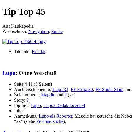
Tip Top 45
Aus Kaukapedia
Wechseln zu:
Navigation
,
Suche
Titelbild:
Rinaldi
Lupo
: Ohne Vorschuß
Seite 4-11 (8 Seiten)
Auch erschienen in:
Lupo 33
,
FF Extra 82
,
FF Super Stars
un
Zeichnungen:
Magdic
und
?
(xx)
Story:
?
Figuren:
Lupo
,
Lupos Redaktionschef
Inhalt:
Anmerkung:
Lupo als Reporter
. Magdic hat getuscht, die Neb
"xx" (siehe
Zeichnersuche
).